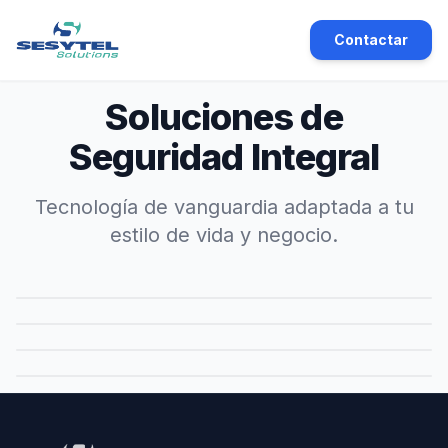
Contactar
Soluciones de
Seguridad Integral
Tecnología de vanguardia adaptada a tu
Alarmas Monitoreadas
Cámaras de Seguridad
estilo de vida y negocio.
Protección 24/7 con respuesta inmediata.
Sistemas de Videovigilancia VSS pensados para
Rastreo Satelital
cada necesidad
Seguridad para Consorcios
Control total de vehículos, flotas y activos.
Innovación para edificios residenciales y barrios.